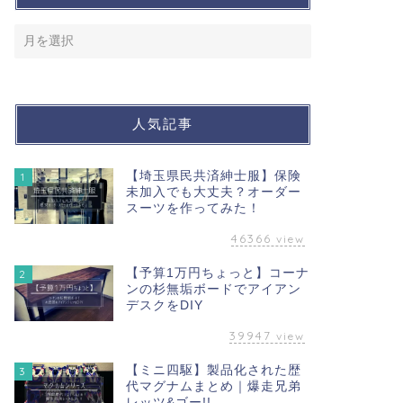
人気記事
【埼玉県民共済紳士服】保険
1
未加入でも大丈夫？オーダー
スーツを作ってみた！
46366
view
【予算1万円ちょっと】コーナ
2
ンの杉無垢ボードでアイアン
デスクをDIY
39947
view
【ミニ四駆】製品化された歴
3
代マグナムまとめ｜爆走兄弟
レッツ&ゴー!!