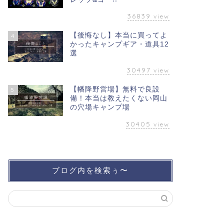
36839
view
【後悔なし】本当に買ってよ
4
かったキャンプギア・道具12
選
30497
view
【幡降野営場】無料で良設
5
備！本当は教えたくない岡山
の穴場キャンプ場
30405
view
ブログ内を検索ぅ〜