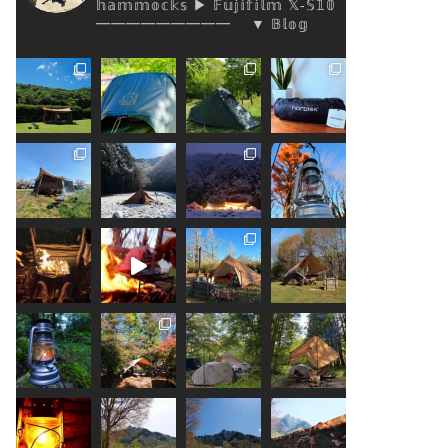
𝕙𝕒𝕞𝕞𝕠𝕔𝕜𝕤
▶︎ 𝔽𝕦𝕛𝕚𝕗𝕚𝕝𝕞 𝕏-𝕊𝟙𝟘
━━━━━━━━━
▼ 𝔹𝕝𝕠𝕘