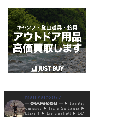
matusato2077
━ 🅦🅔🅛🅒🅞🅜🅔 ━
▶︎ 𝔽𝕒𝕞𝕝𝕚𝕪
𝕔𝕒𝕞𝕡𝕖𝕣
▶︎ 𝕗𝕣𝕠𝕞 𝕊𝕒𝕚𝕥𝕒𝕞𝕒
▶︎
𝔼𝕝𝕚𝕩𝕚𝕣𝟜
▶︎ 𝕃𝕚𝕧𝕚𝕟𝕘𝕤𝕙𝕖𝕝𝕝
▶︎ 𝔻𝔻