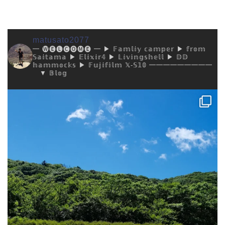
matusato2077
━ 🅦🅔🅛🅒🅞🅜🅔 ━
▶︎ 𝔽𝕒𝕞𝕝𝕚𝕪 𝕔𝕒𝕞𝕡𝕖𝕣
▶︎ 𝕗𝕣𝕠𝕞
𝕊𝕒𝕚𝕥𝕒𝕞𝕒
▶︎ 𝔼𝕝𝕚𝕩𝕚𝕣𝟜
▶︎ 𝕃𝕚𝕧𝕚𝕟𝕘𝕤𝕙𝕖𝕝𝕝
▶︎ 𝔻𝔻
𝕙𝕒𝕞𝕞𝕠𝕔𝕜𝕤
▶︎ 𝔽𝕦𝕛𝕚𝕗𝕚𝕝𝕞 𝕏-𝕊𝟙𝟘
━━━━━━━━━
▼ 𝔹𝕝𝕠𝕘