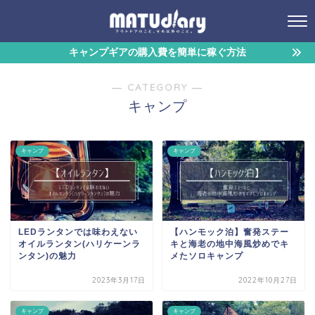
キャンプギアの購入費を簡単に稼ぐ方法
― CATEGORY ―
キャンプ
キャンプ
キャンプ
LEDランタンでは味わえない
【ハンモック泊】奮発ステー
オイルランタン(ハリケーンラ
キと海老の地中海風炒めでキ
ンタン)の魅力
メたソロキャンプ
2023年3月17日
2022年10月27日
キャンプ
キャンプ