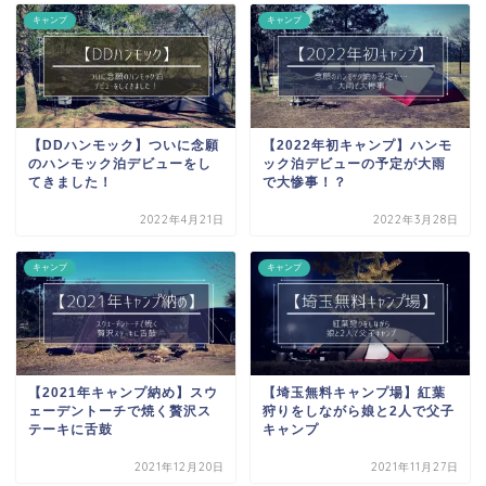
キャンプ
キャンプ
【DDハンモック】ついに念願
【2022年初キャンプ】ハンモ
のハンモック泊デビューをし
ック泊デビューの予定が大雨
てきました！
で大惨事！？
2022年4月21日
2022年3月28日
キャンプ
キャンプ
【2021年キャンプ納め】スウ
【埼玉無料キャンプ場】紅葉
ェーデントーチで焼く贅沢ス
狩りをしながら娘と2人で父子
テーキに舌鼓
キャンプ
2021年12月20日
2021年11月27日