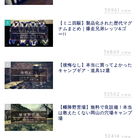
39961
view
3
【ミニ四駆】製品化された歴代マグ
ナムまとめ｜爆走兄弟レッツ&ゴ
ー!!
36869
view
4
【後悔なし】本当に買ってよかった
キャンプギア・道具12選
30502
view
5
【幡降野営場】無料で良設備！本当
は教えたくない岡山の穴場キャンプ
場
30414
view