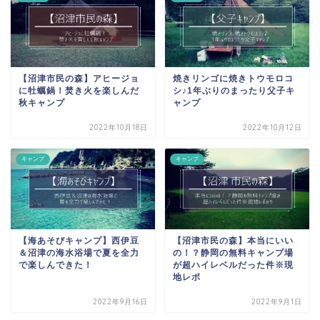
【沼津市民の森】アヒージョ
焼きリンゴに焼きトウモロコ
に牡蠣鍋！焚き火を楽しんだ
シ♪1年ぶりのまったり父子キ
秋キャンプ
ャンプ
2022年10月18日
2022年10月12日
キャンプ
キャンプ
【海あそびキャンプ】西伊豆
【沼津市民の森】本当にいい
＆沼津の海水浴場で夏を全力
の！？静岡の無料キャンプ場
で楽しんできた！
が超ハイレベルだった件※現
地レポ
2022年9月16日
2022年9月1日