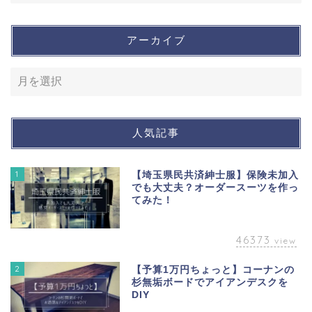
アーカイブ
人気記事
1
【埼玉県民共済紳士服】保険未加入
でも大丈夫？オーダースーツを作っ
てみた！
46373
view
2
【予算1万円ちょっと】コーナンの
杉無垢ボードでアイアンデスクを
DIY