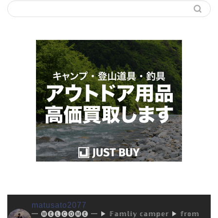
matusato2077
━ 🅦🅔🅛🅒🅞🅜🅔 ━
▶︎ 𝔽𝕒𝕞𝕝𝕚𝕪 𝕔𝕒𝕞𝕡𝕖𝕣
▶︎ 𝕗𝕣𝕠𝕞