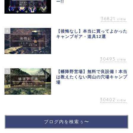
ー!!
36821
view
4
【後悔なし】本当に買ってよかった
キャンプギア・道具12選
30493
view
5
【幡降野営場】無料で良設備！本当
は教えたくない岡山の穴場キャンプ
場
30402
view
ブログ内を検索ぅ〜