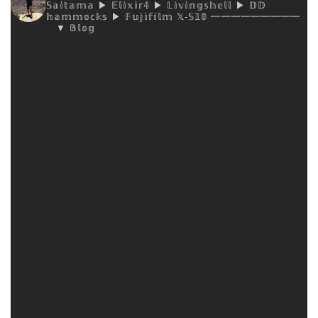
𝕊𝕒𝕚𝕥𝕒𝕞𝕒
▶︎ 𝔼𝕝𝕚𝕩𝕚𝕣𝟜
▶︎ 𝕃𝕚𝕧𝕚𝕟𝕘𝕤𝕙𝕖𝕝𝕝
▶︎ 𝔻𝔻
𝕙𝕒𝕞𝕞𝕠𝕔𝕜𝕤
▶︎ 𝔽𝕦𝕛𝕚𝕗𝕚𝕝𝕞 𝕏-𝕊𝟙𝟘
━━━━━━━━━
▼ 𝔹𝕝𝕠𝕘