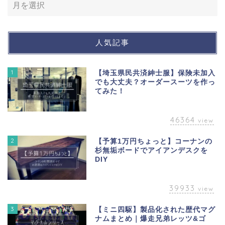
人気記事
1
【埼玉県民共済紳士服】保険未加入
でも大丈夫？オーダースーツを作っ
てみた！
46364
view
2
【予算1万円ちょっと】コーナンの
杉無垢ボードでアイアンデスクを
DIY
39933
view
3
【ミニ四駆】製品化された歴代マグ
ナムまとめ｜爆走兄弟レッツ&ゴ