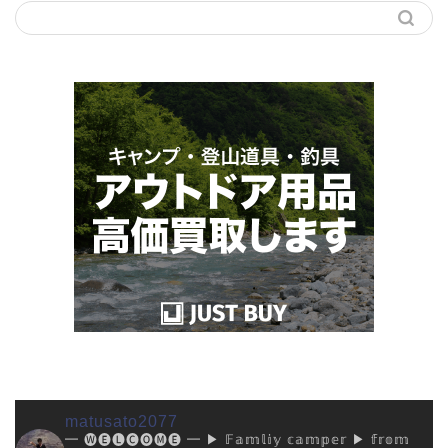
matusato2077
━ 🅦🅔🅛🅒🅞🅜🅔 ━
▶︎ 𝔽𝕒𝕞𝕝𝕚𝕪 𝕔𝕒𝕞𝕡𝕖𝕣
▶︎ 𝕗𝕣𝕠𝕞