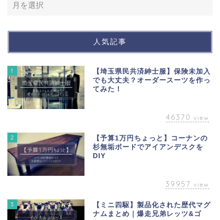
人気記事
1
【埼玉県民共済紳士服】保険未加入
でも大丈夫？オーダースーツを作っ
てみた！
46370
view
2
【予算1万円ちょっと】コーナンの
杉無垢ボードでアイアンデスクを
DIY
39957
view
3
【ミニ四駆】製品化された歴代マグ
ナムまとめ｜爆走兄弟レッツ&ゴ