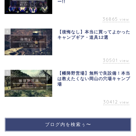
ー!!
36865
view
4
【後悔なし】本当に買ってよかった
キャンプギア・道具12選
30501
view
5
【幡降野営場】無料で良設備！本当
は教えたくない岡山の穴場キャンプ
場
30412
view
ブログ内を検索ぅ〜