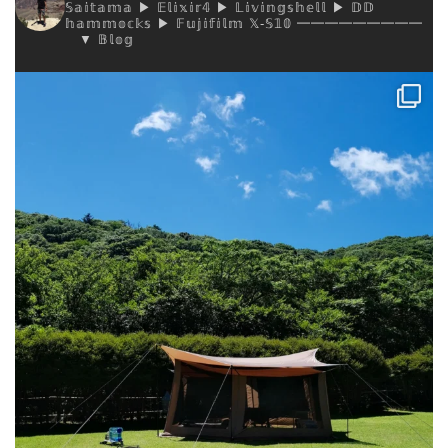
𝕊𝕒𝕚𝕥𝕒𝕞𝕒
▶︎ 𝔼𝕝𝕚𝕩𝕚𝕣𝟜
▶︎ 𝕃𝕚𝕧𝕚𝕟𝕘𝕤𝕙𝕖𝕝𝕝
▶︎ 𝔻𝔻
𝕙𝕒𝕞𝕞𝕠𝕔𝕜𝕤
▶︎ 𝔽𝕦𝕛𝕚𝕗𝕚𝕝𝕞 𝕏-𝕊𝟙𝟘
━━━━━━━━━
▼ 𝔹𝕝𝕠𝕘