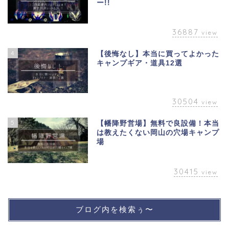
ー!!
36887
view
4
【後悔なし】本当に買ってよかった
キャンプギア・道具12選
30504
view
5
【幡降野営場】無料で良設備！本当
は教えたくない岡山の穴場キャンプ
場
30415
view
ブログ内を検索ぅ〜