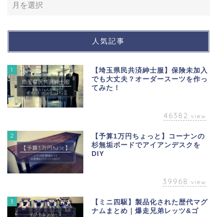
人気記事
1
【埼玉県民共済紳士服】保険未加入
でも大丈夫？オーダースーツを作っ
てみた！
46382
view
2
【予算1万円ちょっと】コーナンの
杉無垢ボードでアイアンデスクを
DIY
39968
view
3
【ミニ四駆】製品化された歴代マグ
ナムまとめ｜爆走兄弟レッツ&ゴ