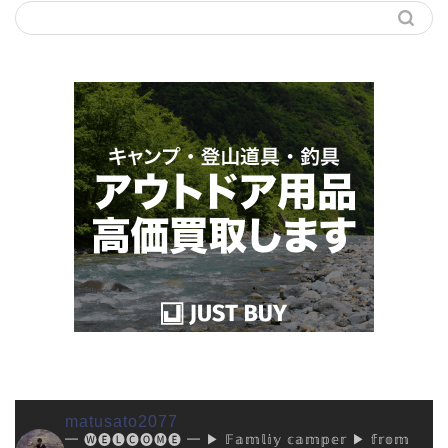
matusato2077
━ 🅦🅔🅛🅒🅞🅜🅔 ━
▶︎ 𝔽𝕒𝕞𝕝𝕚𝕪 𝕔𝕒𝕞𝕡𝕖𝕣
▶︎ 𝕗𝕣𝕠𝕞