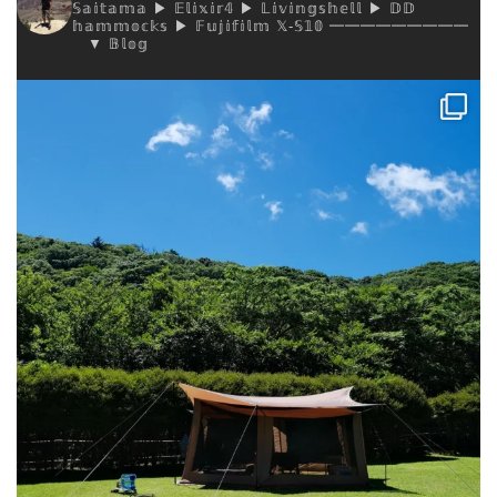
𝕊𝕒𝕚𝕥𝕒𝕞𝕒
▶︎ 𝔼𝕝𝕚𝕩𝕚𝕣𝟜
▶︎ 𝕃𝕚𝕧𝕚𝕟𝕘𝕤𝕙𝕖𝕝𝕝
▶︎ 𝔻𝔻
𝕙𝕒𝕞𝕞𝕠𝕔𝕜𝕤
▶︎ 𝔽𝕦𝕛𝕚𝕗𝕚𝕝𝕞 𝕏-𝕊𝟙𝟘
━━━━━━━━━
▼ 𝔹𝕝𝕠𝕘