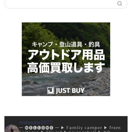
matusato2077
━ 🅦🅔🅛🅒🅞🅜🅔 ━
▶︎ 𝔽𝕒𝕞𝕝𝕚𝕪 𝕔𝕒𝕞𝕡𝕖𝕣
▶︎ 𝕗𝕣𝕠𝕞