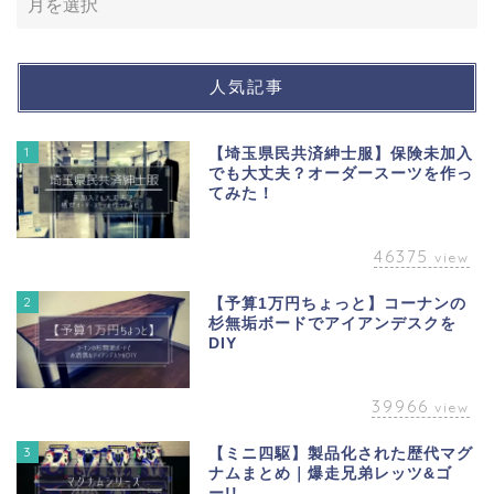
人気記事
1
【埼玉県民共済紳士服】保険未加入
でも大丈夫？オーダースーツを作っ
てみた！
46375
view
2
【予算1万円ちょっと】コーナンの
杉無垢ボードでアイアンデスクを
DIY
39966
view
3
【ミニ四駆】製品化された歴代マグ
ナムまとめ｜爆走兄弟レッツ&ゴ
ー!!