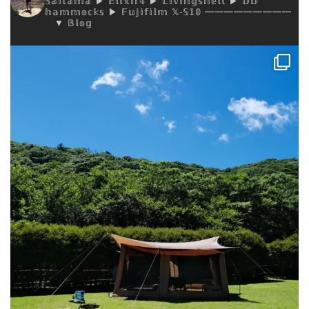
𝕊𝕒𝕚𝕥𝕒𝕞𝕒
▶︎ 𝔼𝕝𝕚𝕩𝕚𝕣𝟜
▶︎ 𝕃𝕚𝕧𝕚𝕟𝕘𝕤𝕙𝕖𝕝𝕝
▶︎ 𝔻𝔻
𝕙𝕒𝕞𝕞𝕠𝕔𝕜𝕤
▶︎ 𝔽𝕦𝕛𝕚𝕗𝕚𝕝𝕞 𝕏-𝕊𝟙𝟘
━━━━━━━━━
▼ 𝔹𝕝𝕠𝕘