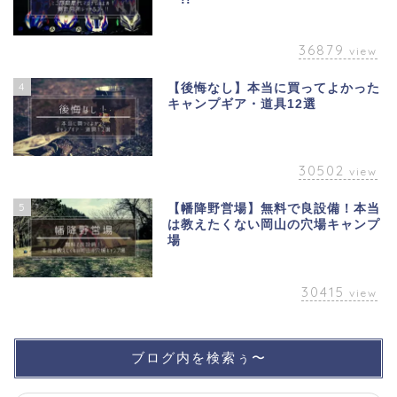
36879
view
4
【後悔なし】本当に買ってよかった
キャンプギア・道具12選
30502
view
5
【幡降野営場】無料で良設備！本当
は教えたくない岡山の穴場キャンプ
場
30415
view
ブログ内を検索ぅ〜