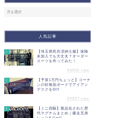
人気記事
【埼玉県民共済紳士服】保険
1
未加入でも大丈夫？オーダー
スーツを作ってみた！
46365
view
【予算1万円ちょっと】コーナ
2
ンの杉無垢ボードでアイアン
デスクをDIY
39937
view
【ミニ四駆】製品化された歴
3
代マグナムまとめ｜爆走兄弟
レッツ&ゴー!!