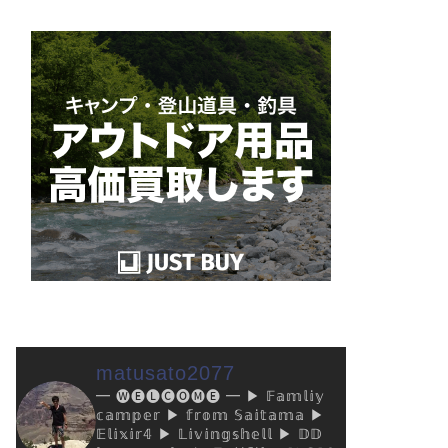
matusato2077
━ 🅦🅔🅛🅒🅞🅜🅔 ━
▶︎ 𝔽𝕒𝕞𝕝𝕚𝕪
𝕔𝕒𝕞𝕡𝕖𝕣
▶︎ 𝕗𝕣𝕠𝕞 𝕊𝕒𝕚𝕥𝕒𝕞𝕒
▶︎
𝔼𝕝𝕚𝕩𝕚𝕣𝟜
▶︎ 𝕃𝕚𝕧𝕚𝕟𝕘𝕤𝕙𝕖𝕝𝕝
▶︎ 𝔻𝔻