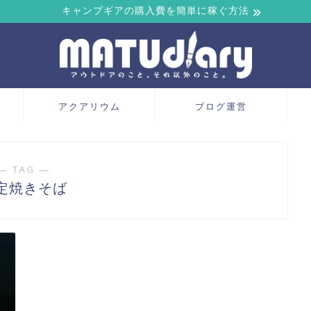
キャンプギアの購入費を簡単に稼ぐ方法
アクアリウム
ブログ運営
― TAG ―
定焼きそば