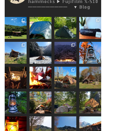
𝕙𝕒𝕞𝕞𝕠𝕔𝕜𝕤
▶︎ 𝔽𝕦𝕛𝕚𝕗𝕚𝕝𝕞 𝕏-𝕊𝟙𝟘
━━━━━━━━━
▼ 𝔹𝕝𝕠𝕘