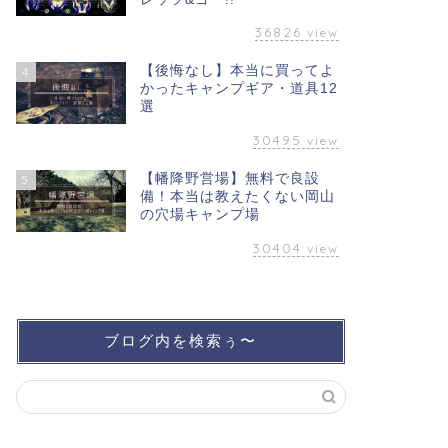
36826
view
【後悔なし】本当に買ってよ
4
かったキャンプギア・道具12
選
30495
view
【幡降野営場】無料で良設
5
備！本当は教えたくない岡山
の穴場キャンプ場
30404
view
ブログ内を検索ぅ〜