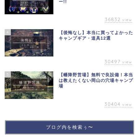
ー!!
36832
view
4
【後悔なし】本当に買ってよかった
キャンプギア・道具12選
30497
view
5
【幡降野営場】無料で良設備！本当
は教えたくない岡山の穴場キャンプ
場
30404
view
ブログ内を検索ぅ〜