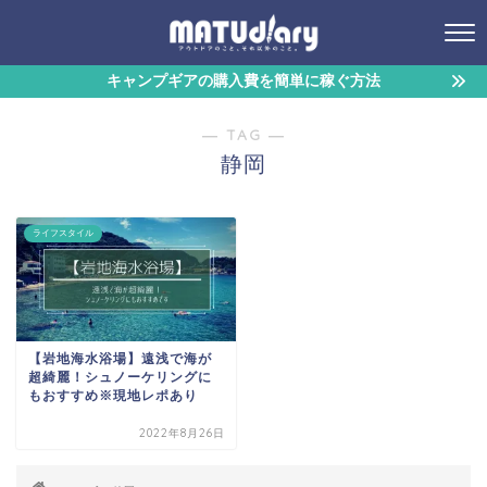
キャンプギアの購入費を簡単に稼ぐ方法
― TAG ―
静岡
ライフスタイル
【岩地海水浴場】遠浅で海が
超綺麗！シュノーケリングに
もおすすめ※現地レポあり
2022年8月26日