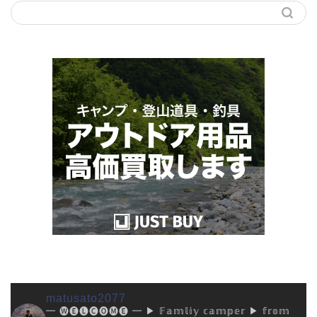
matusato2077
━ 🅦🅔🅛🅒🅞🅜🅔 ━
▶︎ 𝔽𝕒𝕞𝕝𝕚𝕪 𝕔𝕒𝕞𝕡𝕖𝕣
▶︎ 𝕗𝕣𝕠𝕞