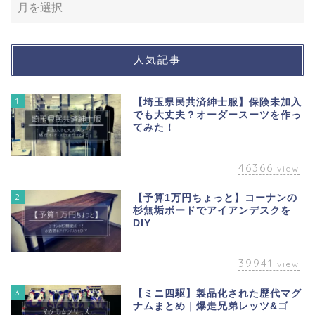
人気記事
1
【埼玉県民共済紳士服】保険未加入
でも大丈夫？オーダースーツを作っ
てみた！
46366
view
2
【予算1万円ちょっと】コーナンの
杉無垢ボードでアイアンデスクを
DIY
39941
view
3
【ミニ四駆】製品化された歴代マグ
ナムまとめ｜爆走兄弟レッツ&ゴ