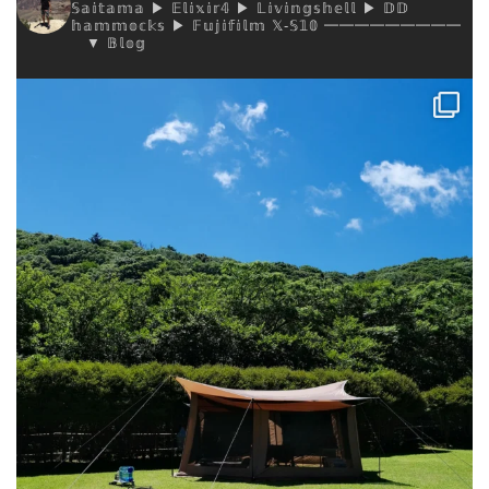
𝕊𝕒𝕚𝕥𝕒𝕞𝕒
▶︎ 𝔼𝕝𝕚𝕩𝕚𝕣𝟜
▶︎ 𝕃𝕚𝕧𝕚𝕟𝕘𝕤𝕙𝕖𝕝𝕝
▶︎ 𝔻𝔻
𝕙𝕒𝕞𝕞𝕠𝕔𝕜𝕤
▶︎ 𝔽𝕦𝕛𝕚𝕗𝕚𝕝𝕞 𝕏-𝕊𝟙𝟘
━━━━━━━━━
▼ 𝔹𝕝𝕠𝕘