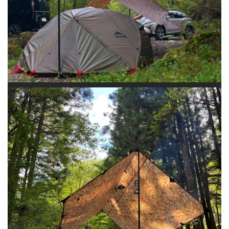
三連休初日2日目で#道志の森キャンプ場 へ 渋滞にハマって8時半着