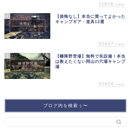
36838
view
4
【後悔なし】本当に買ってよかった
キャンプギア・道具12選
30497
view
5
【幡降野営場】無料で良設備！本当
は教えたくない岡山の穴場キャンプ
場
30404
view
ブログ内を検索ぅ〜