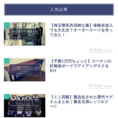
人気記事
1
【埼玉県民共済紳士服】保険未加入
でも大丈夫？オーダースーツを作っ
てみた！
46366
view
2
【予算1万円ちょっと】コーナンの
杉無垢ボードでアイアンデスクを
DIY
39944
view
3
【ミニ四駆】製品化された歴代マグ
ナムまとめ｜爆走兄弟レッツ&ゴ
ー!!