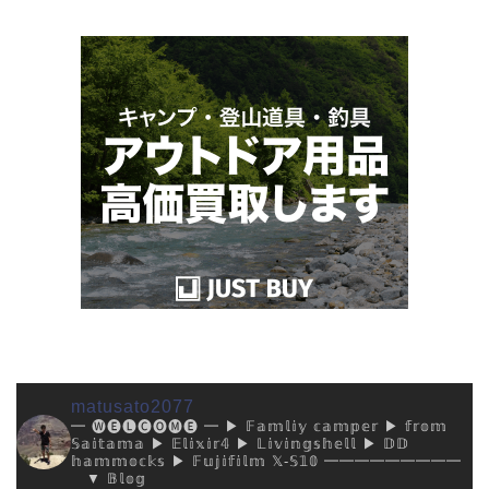
matusato2077
━ 🅦🅔🅛🅒🅞🅜🅔 ━
▶︎ 𝔽𝕒𝕞𝕝𝕚𝕪 𝕔𝕒𝕞𝕡𝕖𝕣
▶︎ 𝕗𝕣𝕠𝕞
𝕊𝕒𝕚𝕥𝕒𝕞𝕒
▶︎ 𝔼𝕝𝕚𝕩𝕚𝕣𝟜
▶︎ 𝕃𝕚𝕧𝕚𝕟𝕘𝕤𝕙𝕖𝕝𝕝
▶︎ 𝔻𝔻
𝕙𝕒𝕞𝕞𝕠𝕔𝕜𝕤
▶︎ 𝔽𝕦𝕛𝕚𝕗𝕚𝕝𝕞 𝕏-𝕊𝟙𝟘
━━━━━━━━━
▼ 𝔹𝕝𝕠𝕘