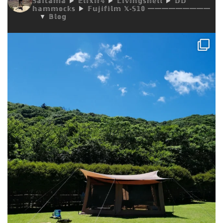
𝕊𝕒𝕚𝕥𝕒𝕞𝕒
▶︎ 𝔼𝕝𝕚𝕩𝕚𝕣𝟜
▶︎ 𝕃𝕚𝕧𝕚𝕟𝕘𝕤𝕙𝕖𝕝𝕝
▶︎ 𝔻𝔻
𝕙𝕒𝕞𝕞𝕠𝕔𝕜𝕤
▶︎ 𝔽𝕦𝕛𝕚𝕗𝕚𝕝𝕞 𝕏-𝕊𝟙𝟘
━━━━━━━━━
▼ 𝔹𝕝𝕠𝕘