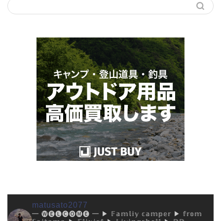
matusato2077
━ 🅦🅔🅛🅒🅞🅜🅔 ━
▶︎ 𝔽𝕒𝕞𝕝𝕚𝕪 𝕔𝕒𝕞𝕡𝕖𝕣
▶︎ 𝕗𝕣𝕠𝕞