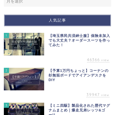
人気記事
1
【埼玉県民共済紳士服】保険未加入
でも大丈夫？オーダースーツを作っ
てみた！
46366
view
2
【予算1万円ちょっと】コーナンの
杉無垢ボードでアイアンデスクを
DIY
39947
view
3
【ミニ四駆】製品化された歴代マグ
ナムまとめ｜爆走兄弟レッツ&ゴ
ー!!