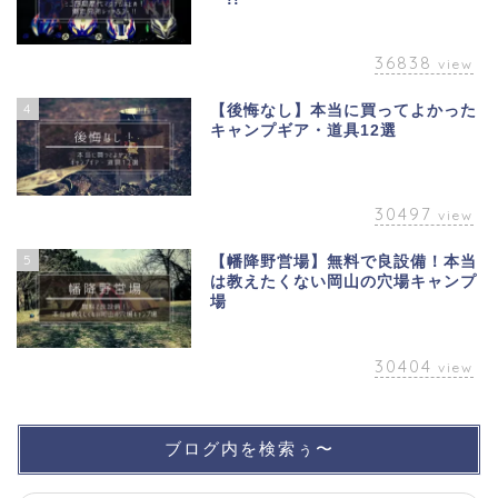
36838
view
4
【後悔なし】本当に買ってよかった
キャンプギア・道具12選
30497
view
5
【幡降野営場】無料で良設備！本当
は教えたくない岡山の穴場キャンプ
場
30404
view
ブログ内を検索ぅ〜