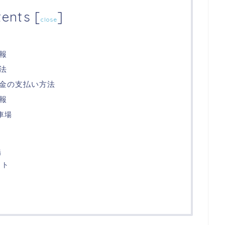
tents
[
]
close
報
法
金の支払い方法
報
車場
場
イト
ト