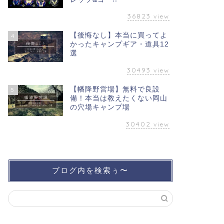
36823
view
【後悔なし】本当に買ってよ
4
かったキャンプギア・道具12
選
30493
view
【幡降野営場】無料で良設
5
備！本当は教えたくない岡山
の穴場キャンプ場
30402
view
ブログ内を検索ぅ〜