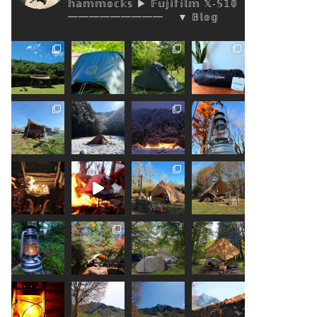
𝕙𝕒𝕞𝕞𝕠𝕔𝕜𝕤
▶︎ 𝔽𝕦𝕛𝕚𝕗𝕚𝕝𝕞 𝕏-𝕊𝟙𝟘
━━━━━━━━━
▼ 𝔹𝕝𝕠𝕘