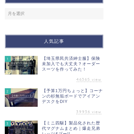
人気記事
【埼玉県民共済紳士服】保険
1
未加入でも大丈夫？オーダー
スーツを作ってみた！
46365
view
【予算1万円ちょっと】コーナ
2
ンの杉無垢ボードでアイアン
デスクをDIY
39936
view
【ミニ四駆】製品化された歴
3
代マグナムまとめ｜爆走兄弟
レッツ&ゴー!!