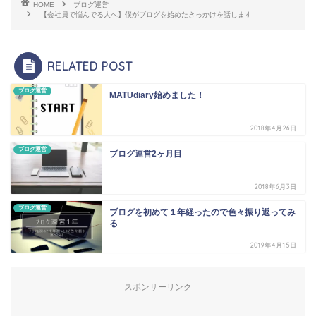
HOME
ブログ運営
【会社員で悩んでる人へ】僕がブログを始めたきっかけを話します
RELATED POST
ブログ運営
MATUdiary始めました！
2018年4月26日
ブログ運営
ブログ運営2ヶ月目
2018年6月3日
ブログ運営
ブログを初めて１年経ったので色々振り返ってみ
る
2019年4月15日
スポンサーリンク