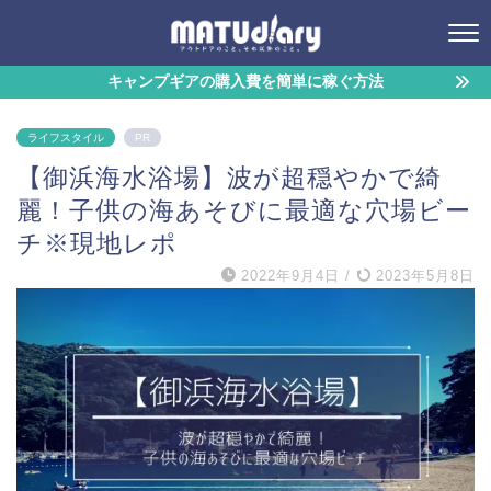
キャンプギアの購入費を簡単に稼ぐ方法
ライフスタイル
PR
【御浜海水浴場】波が超穏やかで綺
麗！子供の海あそびに最適な穴場ビー
チ※現地レポ
2022年9月4日
/
2023年5月8日