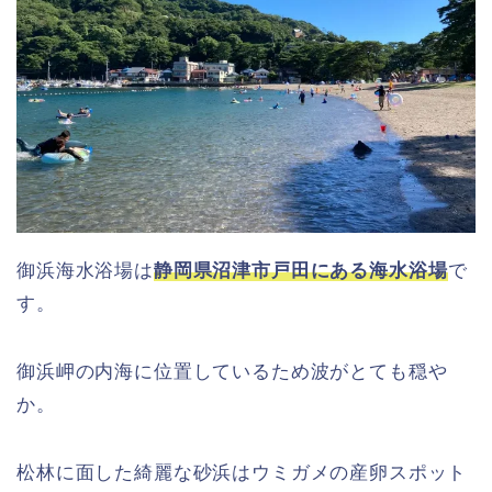
御浜海水浴場は
静岡県沼津市戸田にある海水浴場
で
す。
御浜岬の内海に位置しているため波がとても穏や
か。
松林に面した綺麗な砂浜はウミガメの産卵スポット