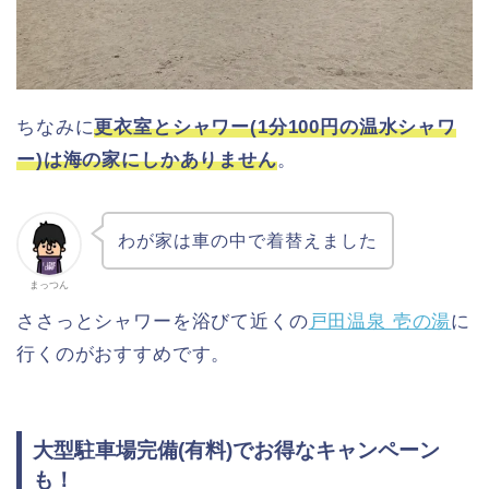
ちなみに
更衣室とシャワー(1分100円の温水シャワ
ー)は海の家にしかありません
。
わが家は車の中で着替えました
まっつん
ささっとシャワーを浴びて近くの
戸田温泉 壱の湯
に
行くのがおすすめです。
大型駐車場完備(有料)でお得なキャンペーン
も！