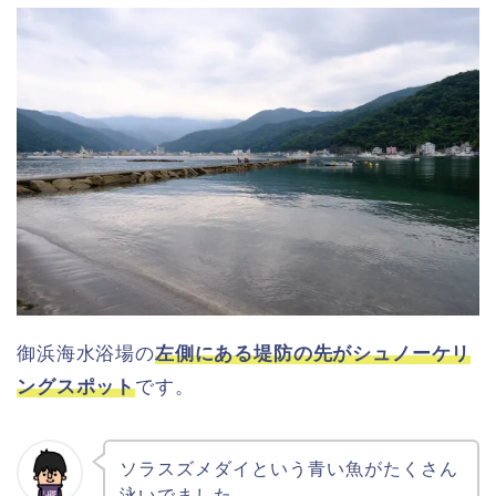
御浜海水浴場の
左
側にある堤防の先がシュノーケリ
ングスポット
です。
ソラスズメダイという青い魚がたくさん
泳いでました