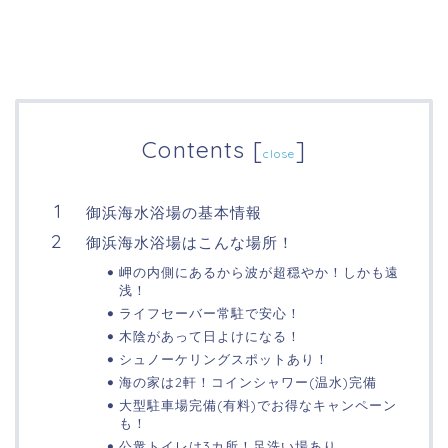
Contents
[
]
close
御浜海水浴場の基本情報
御浜海水浴場はこんな場所！
岬の内側にあるから波が超穏やか！しかも遠
浅！
ライフセーバー常駐で安心！
木陰があって日よけになる！
シュノーケリングスポットあり！
海の家は2軒！コインシャワー(温水)完備
大型駐車場完備(有料)でお得なキャンペーン
も！
公衆トイレは3カ所！足洗い場あり