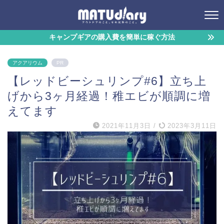
キャンプギアの購入費を簡単に稼ぐ方法
アクアリウム
PR
【レッドビーシュリンプ#6】立ち上
げから3ヶ月経過！稚エビが順調に増
えてます
2021年11月3日
/
2023年3月11日