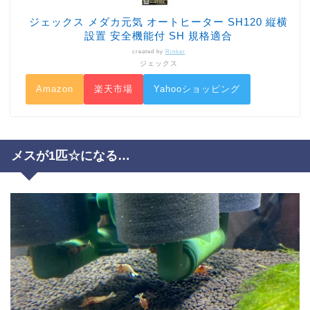
ジェックス メダカ元気 オートヒーター SH120 縦横
設置 安全機能付 SH 規格適合
created by
Rinker
ジェックス
Amazon
楽天市場
Yahooショッピング
メスが1匹☆になる…