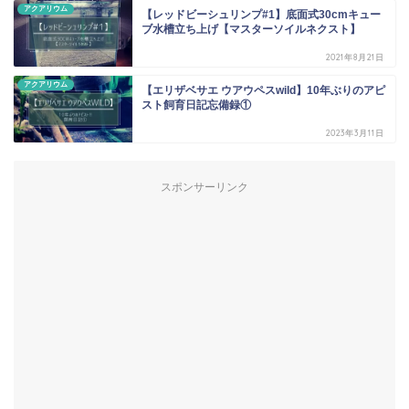
アクアリウム
【レッドビーシュリンプ#1】底面式30cmキュー
ブ水槽立ち上げ【マスターソイルネクスト】
2021年8月21日
アクアリウム
【エリザベサエ ウアウペスwild】10年ぶりのアピ
スト飼育日記忘備録①
2023年3月11日
スポンサーリンク