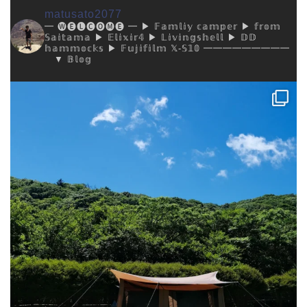
matusato2077
━ 🅦🅔🅛🅒🅞🅜🅔 ━
▶︎ 𝔽𝕒𝕞𝕝𝕚𝕪 𝕔𝕒𝕞𝕡𝕖𝕣
▶︎ 𝕗𝕣𝕠𝕞
𝕊𝕒𝕚𝕥𝕒𝕞𝕒
▶︎ 𝔼𝕝𝕚𝕩𝕚𝕣𝟜
▶︎ 𝕃𝕚𝕧𝕚𝕟𝕘𝕤𝕙𝕖𝕝𝕝
▶︎ 𝔻𝔻
𝕙𝕒𝕞𝕞𝕠𝕔𝕜𝕤
▶︎ 𝔽𝕦𝕛𝕚𝕗𝕚𝕝𝕞 𝕏-𝕊𝟙𝟘
━━━━━━━━━
▼ 𝔹𝕝𝕠𝕘