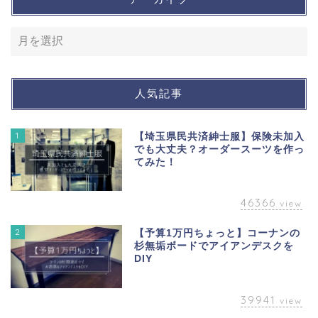
人気記事
1
【埼玉県民共済紳士服】保険未加入
でも大丈夫？オーダースーツを作っ
てみた！
46366
view
2
【予算1万円ちょっと】コーナンの
杉無垢ボードでアイアンデスクを
DIY
39941
view