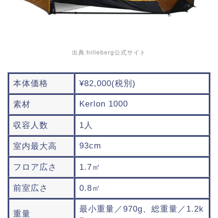
出典:hilleberg公式サイト
本体価格
¥82,000(税別)
Kerlon 1000
素材
収容人数
1人
93cm
室内最大高
フロア広さ
1.7㎡
前室広さ
0.8㎡
最小重量／970g、総重量／1.2k
重量