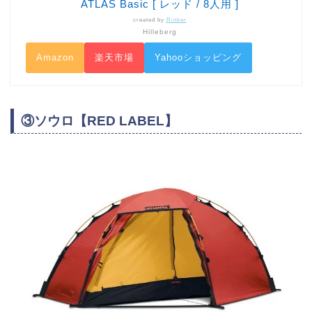
ATLAS Basic [ レッド / 8人用 ]
created by
Rinker
Hilleberg
Amazon
楽天市場
Yahooショッピング
③ソウロ【RED LABEL】