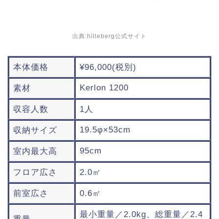
出典:hilleberg公式サイト
本体価格
¥96,000(税別)
Kerlon 1200
素材
収容人数
1人
19.5φ×53cm
収納サイズ
95cm
室内最大高
フロア広さ
2.0㎡
前室広さ
0.6㎡
最小重量／2.0kg、総重量／2.4