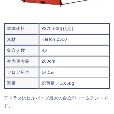
本体価格
¥375,000(税別)
Kerlon 2500
素材
収容人数
8人
200cm
室内最大高
フロア広さ
14.5㎡
重量
総重量／10.5kg
アトラスはヒルバーグ最大の自立型ドームテントで
す。